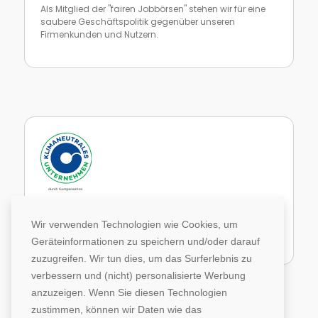
Als Mitglied der "fairen Jobbörsen" stehen wir für eine
saubere Geschäftspolitik gegenüber unseren
Firmenkunden und Nutzern.
Zur Website von faire Jobbörsen
Im Rahmen unseres Engagements in der Allianz für
Klima und Entwicklung gleichen wir unsere CO2-
Wir verwenden Technologien wie Cookies, um
Emissionen durch weltweite Projekte aus.
Geräteinformationen zu speichern und/oder darauf
Zur Website von Climate Extender: Klimaneutrales Unternehmen
zuzugreifen. Wir tun dies, um das Surferlebnis zu
verbessern und (nicht) personalisierte Werbung
anzuzeigen. Wenn Sie diesen Technologien
zustimmen, können wir Daten wie das