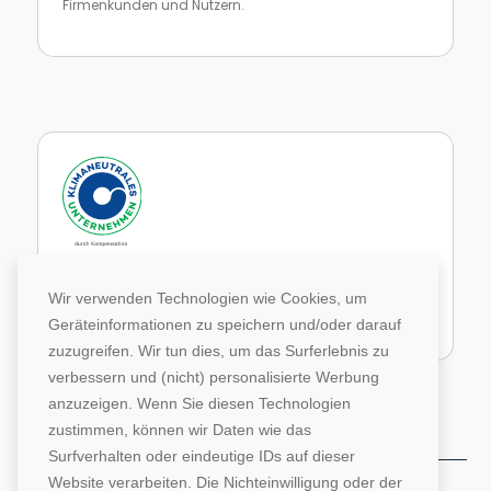
Firmenkunden und Nutzern.
Zur Website von faire Jobbörsen
Im Rahmen unseres Engagements in der Allianz für
Klima und Entwicklung gleichen wir unsere CO2-
Wir verwenden Technologien wie Cookies, um
Emissionen durch weltweite Projekte aus.
Geräteinformationen zu speichern und/oder darauf
Zur Website von Climate Extender: Klimaneutrales Unternehmen
zuzugreifen. Wir tun dies, um das Surferlebnis zu
verbessern und (nicht) personalisierte Werbung
anzuzeigen. Wenn Sie diesen Technologien
zustimmen, können wir Daten wie das
Surfverhalten oder eindeutige IDs auf dieser
Website verarbeiten. Die Nichteinwilligung oder der