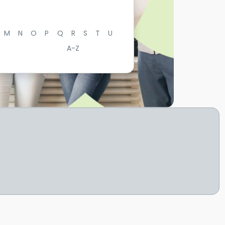
M
N
O
P
Q
R
S
T
U
A-Z