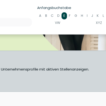
Anfangsbuchstabe
A
B
C
D
E
F
G
H
I
J
K
L
VW
XYZ
e Unternehmensprofile mit aktiven Stellenanzeigen.